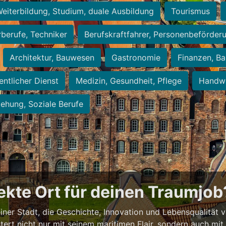
eiterbildung, Studium, duale Ausbildung
Tourismus
rberufe, Techniker
Berufskraftfahrer, Personenbeförder
Architektur, Bauwesen
Gastronomie
Finanzen, Ba
entlicher Dienst
Medizin, Gesundheit, Pflege
Handwe
iehung, Soziale Berufe
fekte Ort für deinen Traumjob
 einer Stadt, die Geschichte, Innovation und Lebensqualität 
stert nicht nur mit seinem maritimen Flair, sondern auch mi