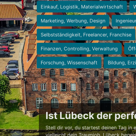
Einkauf, Logistik, Materialwirtschaft
W
Marketing, Werbung, Design
Ingenieu
Selbstständigkeit, Freelancer, Franchise
Finanzen, Controlling, Verwaltung
Öff
Forschung, Wissenschaft
Bildung, Erz
Ist Lübeck der per
Stell dir vor, du startest deinen Tag in
vielleicht dein Traumjob. Lübeck begei