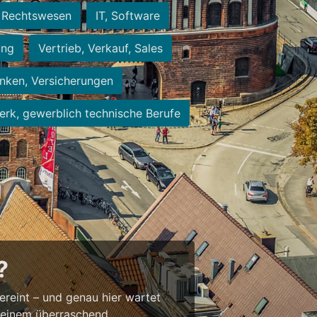
Rechtswesen
IT, Software
ung
Vertrieb, Verkauf, Sales
nken, Versicherungen
rk, gewerblich technische Berufe
?
vereint – und genau hier wartet
t einem überraschend