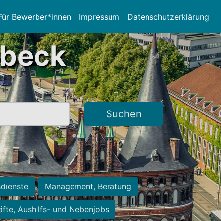
Für Bewerber*innen
Impressum
Datenschutzerklärung
übeck
Suchen
sdienste
Management, Beratung
räfte, Aushilfs- und Nebenjobs