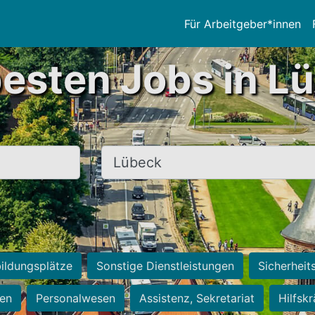
Für Arbeitgeber*innen
besten Jobs in L
Ort, Stadt
ildungsplätze
Sonstige Dienstleistungen
Sicherheit
ten
Personalwesen
Assistenz, Sekretariat
Hilfsk