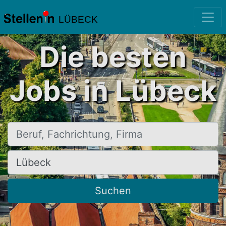
LÜBECK
Die besten
Jobs in Lübeck
Beruf, Fachrichtung, Firma
Ort, Stadt
Suchen