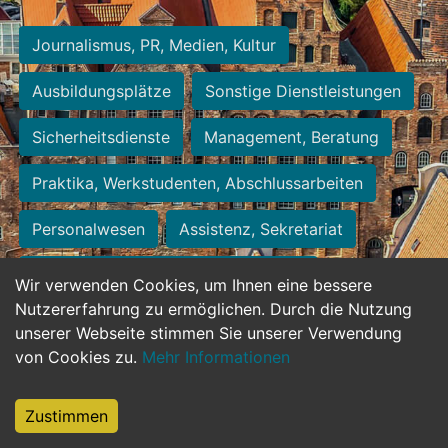
Journalismus, PR, Medien, Kultur
Ausbildungsplätze
Sonstige Dienstleistungen
Sicherheitsdienste
Management, Beratung
Praktika, Werkstudenten, Abschlussarbeiten
Personalwesen
Assistenz, Sekretariat
Hilfskräfte, Aushilfs- und Nebenjobs
Wir verwenden Cookies, um Ihnen eine bessere
Nutzererfahrung zu ermöglichen. Durch die Nutzung
Einkauf, Logistik, Materialwirtschaft
unserer Webseite stimmen Sie unserer Verwendung
von Cookies zu.
Mehr Informationen
Weiterbildung, Studium, duale Ausbildung
Tourismus
Rechtswesen
IT, Software
Zustimmen