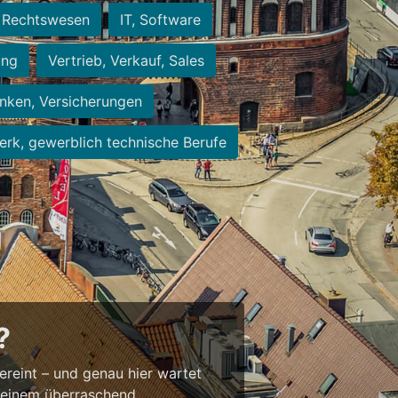
Rechtswesen
IT, Software
ung
Vertrieb, Verkauf, Sales
nken, Versicherungen
rk, gewerblich technische Berufe
?
vereint – und genau hier wartet
t einem überraschend