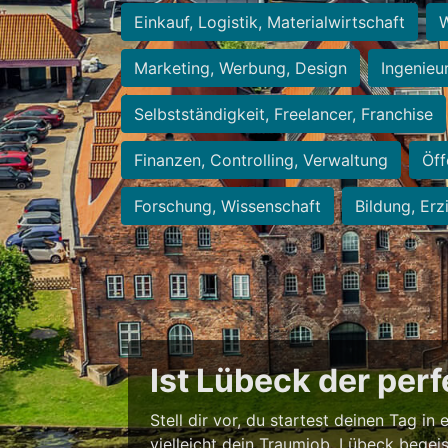
Einkauf, Logistik, Materialwirtschaft
W
Marketing, Werbung, Design
Ingenieu
Selbstständigkeit, Freelancer, Franchise
Finanzen, Controlling, Verwaltung
Öff
Forschung, Wissenschaft
Bildung, Erz
Ist Lübeck der per
Stell dir vor, du startest deinen Tag in
vielleicht dein Traumjob. Lübeck begei