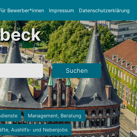
Für Bewerber*innen
Impressum
Datenschutzerklärung
übeck
Suchen
sdienste
Management, Beratung
räfte, Aushilfs- und Nebenjobs