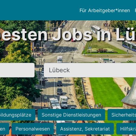
Für Arbeitgeber*innen
besten Jobs in L
Ort, Stadt
ildungsplätze
Sonstige Dienstleistungen
Sicherheit
ten
Personalwesen
Assistenz, Sekretariat
Hilfsk