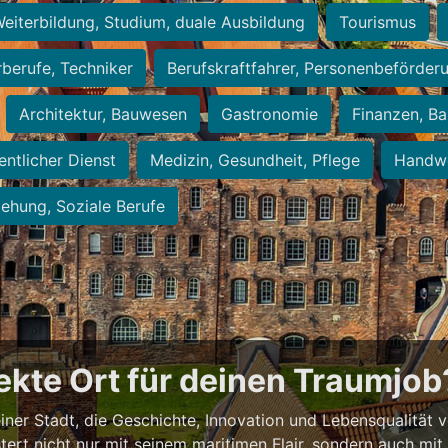
eiterbildung, Studium, duale Ausbildung
Tourismus
rberufe, Techniker
Berufskraftfahrer, Personenbeförder
Architektur, Bauwesen
Gastronomie
Finanzen, Ba
entlicher Dienst
Medizin, Gesundheit, Pflege
Handwe
iehung, Soziale Berufe
fekte Ort für deinen Traumjob
 einer Stadt, die Geschichte, Innovation und Lebensqualität 
stert nicht nur mit seinem maritimen Flair, sondern auch mi