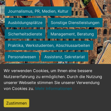
Journalismus, PR, Medien, Kultur
Ausbildungsplätze
Sonstige Dienstleistungen
Sicherheitsdienste
Management, Beratung
Praktika, Werkstudenten, Abschlussarbeiten
Personalwesen
Assistenz, Sekretariat
Hilfskräfte, Aushilfs- und Nebenjobs
Wir verwenden Cookies, um Ihnen eine bessere
Nutzererfahrung zu ermöglichen. Durch die Nutzung
Einkauf, Logistik, Materialwirtschaft
unserer Webseite stimmen Sie unserer Verwendung
von Cookies zu.
Mehr Informationen
Weiterbildung, Studium, duale Ausbildung
Tourismus
Rechtswesen
IT, Software
Zustimmen