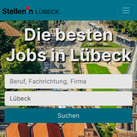
LÜBECK
Die besten
Jobs in Lübeck
Beruf, Fachrichtung, Firma
Ort, Stadt
Suchen