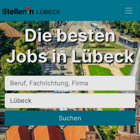
LÜBECK
Die besten
Jobs in Lübeck
Beruf, Fachrichtung, Firma
Ort, Stadt
Suchen