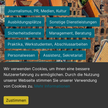
Journalismus, PR, Medien, Kultur
Ausbildungsplätze
Sonstige Dienstleistungen
Sicherheitsdienste
Management, Beratung
Praktika, Werkstudenten, Abschlussarbeiten
Personalwesen
Assistenz, Sekretariat
Hilfskräfte, Aushilfs- und Nebenjobs
Wir verwenden Cookies, um Ihnen eine bessere
Nutzererfahrung zu ermöglichen. Durch die Nutzung
Einkauf, Logistik, Materialwirtschaft
unserer Webseite stimmen Sie unserer Verwendung
von Cookies zu.
Mehr Informationen
Weiterbildung, Studium, duale Ausbildung
Tourismus
Rechtswesen
IT, Software
Zustimmen