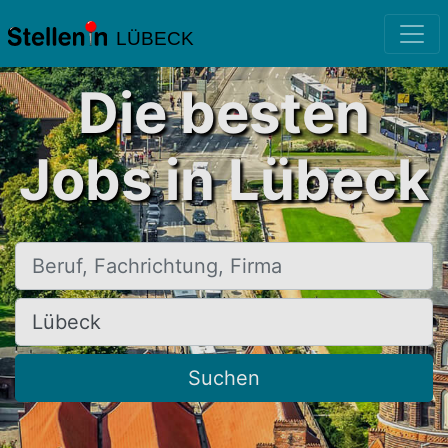
LÜBECK
Die besten
Jobs in Lübeck
Beruf, Fachrichtung, Firma
Ort, Stadt
Suchen