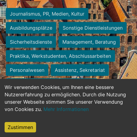
Journalismus, PR, Medien, Kultur
Ausbildungsplätze
Sonstige Dienstleistungen
Sicherheitsdienste
Management, Beratung
Praktika, Werkstudenten, Abschlussarbeiten
Personalwesen
Assistenz, Sekretariat
Hilfskräfte, Aushilfs- und Nebenjobs
Wir verwenden Cookies, um Ihnen eine bessere
Nutzererfahrung zu ermöglichen. Durch die Nutzung
Einkauf, Logistik, Materialwirtschaft
unserer Webseite stimmen Sie unserer Verwendung
von Cookies zu.
Mehr Informationen
Weiterbildung, Studium, duale Ausbildung
Tourismus
Rechtswesen
IT, Software
Zustimmen