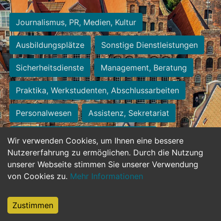
Journalismus, PR, Medien, Kultur
Ausbildungsplätze
Sonstige Dienstleistungen
Sicherheitsdienste
Management, Beratung
Praktika, Werkstudenten, Abschlussarbeiten
Personalwesen
Assistenz, Sekretariat
Hilfskräfte, Aushilfs- und Nebenjobs
Wir verwenden Cookies, um Ihnen eine bessere
Nutzererfahrung zu ermöglichen. Durch die Nutzung
Einkauf, Logistik, Materialwirtschaft
unserer Webseite stimmen Sie unserer Verwendung
von Cookies zu.
Mehr Informationen
Weiterbildung, Studium, duale Ausbildung
Tourismus
Rechtswesen
IT, Software
Zustimmen