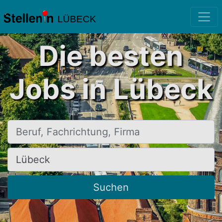
LÜBECK
Die besten
Jobs in Lübeck
Beruf, Fachrichtung, Firma
Ort, Stadt
Suchen