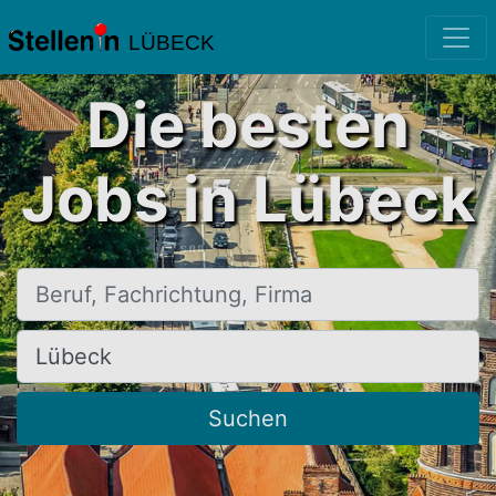
LÜBECK
Die besten
Jobs in Lübeck
Beruf, Fachrichtung, Firma
Ort, Stadt
Suchen