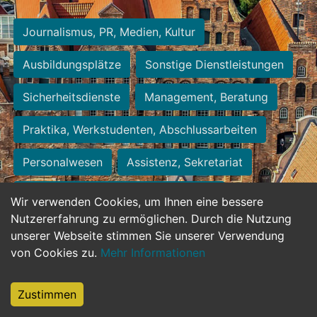
Journalismus, PR, Medien, Kultur
Ausbildungsplätze
Sonstige Dienstleistungen
Sicherheitsdienste
Management, Beratung
Praktika, Werkstudenten, Abschlussarbeiten
Personalwesen
Assistenz, Sekretariat
Hilfskräfte, Aushilfs- und Nebenjobs
Wir verwenden Cookies, um Ihnen eine bessere
Nutzererfahrung zu ermöglichen. Durch die Nutzung
Einkauf, Logistik, Materialwirtschaft
unserer Webseite stimmen Sie unserer Verwendung
von Cookies zu.
Mehr Informationen
Weiterbildung, Studium, duale Ausbildung
Tourismus
Rechtswesen
IT, Software
Zustimmen