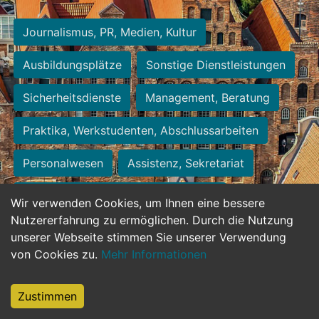
Journalismus, PR, Medien, Kultur
Ausbildungsplätze
Sonstige Dienstleistungen
Sicherheitsdienste
Management, Beratung
Praktika, Werkstudenten, Abschlussarbeiten
Personalwesen
Assistenz, Sekretariat
Hilfskräfte, Aushilfs- und Nebenjobs
Wir verwenden Cookies, um Ihnen eine bessere
Nutzererfahrung zu ermöglichen. Durch die Nutzung
Einkauf, Logistik, Materialwirtschaft
unserer Webseite stimmen Sie unserer Verwendung
von Cookies zu.
Mehr Informationen
Weiterbildung, Studium, duale Ausbildung
Tourismus
Rechtswesen
IT, Software
Zustimmen