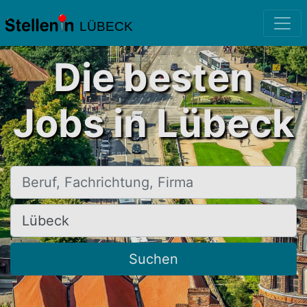
LÜBECK
Die besten
Jobs in Lübeck
Beruf, Fachrichtung, Firma
Ort, Stadt
Suchen