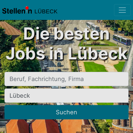
LÜBECK
Die besten
Jobs in Lübeck
Beruf, Fachrichtung, Firma
Ort, Stadt
Suchen