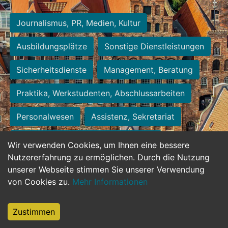
Journalismus, PR, Medien, Kultur
Ausbildungsplätze
Sonstige Dienstleistungen
Sicherheitsdienste
Management, Beratung
Praktika, Werkstudenten, Abschlussarbeiten
Personalwesen
Assistenz, Sekretariat
Hilfskräfte, Aushilfs- und Nebenjobs
Wir verwenden Cookies, um Ihnen eine bessere
Nutzererfahrung zu ermöglichen. Durch die Nutzung
Einkauf, Logistik, Materialwirtschaft
unserer Webseite stimmen Sie unserer Verwendung
von Cookies zu.
Mehr Informationen
Weiterbildung, Studium, duale Ausbildung
Tourismus
Rechtswesen
IT, Software
Zustimmen