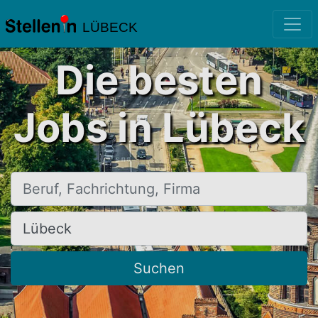
LÜBECK
Die besten
Jobs in Lübeck
Beruf, Fachrichtung, Firma
Ort, Stadt
Suchen