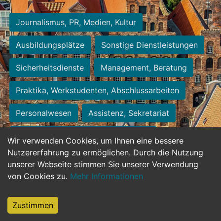
Journalismus, PR, Medien, Kultur
Ausbildungsplätze
Sonstige Dienstleistungen
Sicherheitsdienste
Management, Beratung
Praktika, Werkstudenten, Abschlussarbeiten
Personalwesen
Assistenz, Sekretariat
Hilfskräfte, Aushilfs- und Nebenjobs
Wir verwenden Cookies, um Ihnen eine bessere
Nutzererfahrung zu ermöglichen. Durch die Nutzung
Einkauf, Logistik, Materialwirtschaft
unserer Webseite stimmen Sie unserer Verwendung
von Cookies zu.
Mehr Informationen
Weiterbildung, Studium, duale Ausbildung
Tourismus
Rechtswesen
IT, Software
Zustimmen