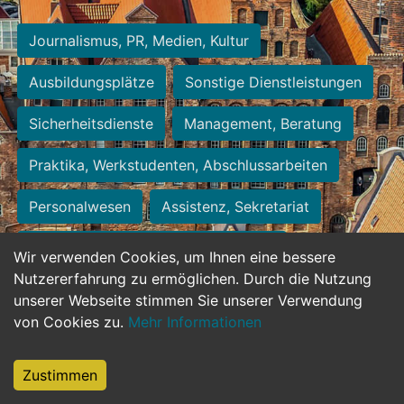
Journalismus, PR, Medien, Kultur
Ausbildungsplätze
Sonstige Dienstleistungen
Sicherheitsdienste
Management, Beratung
Praktika, Werkstudenten, Abschlussarbeiten
Personalwesen
Assistenz, Sekretariat
Hilfskräfte, Aushilfs- und Nebenjobs
Wir verwenden Cookies, um Ihnen eine bessere
Nutzererfahrung zu ermöglichen. Durch die Nutzung
Einkauf, Logistik, Materialwirtschaft
unserer Webseite stimmen Sie unserer Verwendung
von Cookies zu.
Mehr Informationen
Weiterbildung, Studium, duale Ausbildung
Tourismus
Rechtswesen
IT, Software
Zustimmen