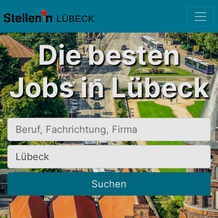
LÜBECK
Die besten
Jobs in Lübeck
Beruf, Fachrichtung, Firma
Ort, Stadt
Suchen