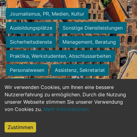
Journalismus, PR, Medien, Kultur
Ausbildungsplätze
Sonstige Dienstleistungen
Sicherheitsdienste
Management, Beratung
Praktika, Werkstudenten, Abschlussarbeiten
Personalwesen
Assistenz, Sekretariat
Hilfskräfte, Aushilfs- und Nebenjobs
Wir verwenden Cookies, um Ihnen eine bessere
Nutzererfahrung zu ermöglichen. Durch die Nutzung
Einkauf, Logistik, Materialwirtschaft
unserer Webseite stimmen Sie unserer Verwendung
von Cookies zu.
Mehr Informationen
Weiterbildung, Studium, duale Ausbildung
Tourismus
Rechtswesen
IT, Software
Zustimmen