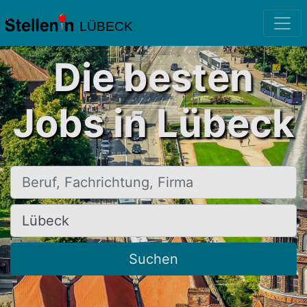
LÜBECK
Die besten
Jobs in Lübeck
Beruf, Fachrichtung, Firma
Ort, Stadt
Suchen