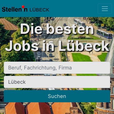
LÜBECK
Die besten
Jobs in Lübeck
Beruf, Fachrichtung, Firma
Ort, Stadt
Suchen