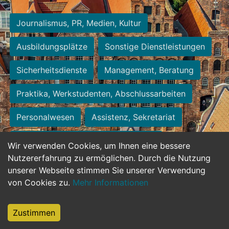
Journalismus, PR, Medien, Kultur
Ausbildungsplätze
Sonstige Dienstleistungen
Sicherheitsdienste
Management, Beratung
Praktika, Werkstudenten, Abschlussarbeiten
Personalwesen
Assistenz, Sekretariat
Hilfskräfte, Aushilfs- und Nebenjobs
Wir verwenden Cookies, um Ihnen eine bessere
Nutzererfahrung zu ermöglichen. Durch die Nutzung
Einkauf, Logistik, Materialwirtschaft
unserer Webseite stimmen Sie unserer Verwendung
von Cookies zu.
Mehr Informationen
Weiterbildung, Studium, duale Ausbildung
Tourismus
Rechtswesen
IT, Software
Zustimmen