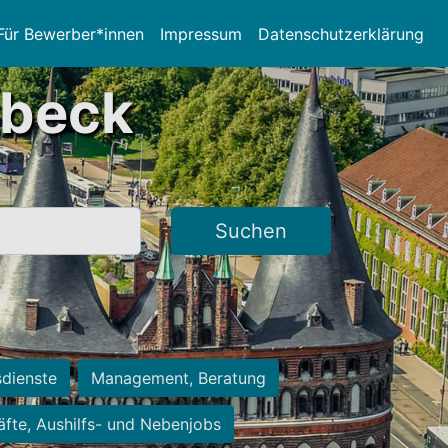
Für Bewerber*innen
Impressum
Datenschutzerklärung
übeck
Suchen
sdienste
Management, Beratung
räfte, Aushilfs- und Nebenjobs