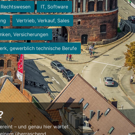
Rechtswesen
IT, Software
ung
Vertrieb, Verkauf, Sales
nken, Versicherungen
rk, gewerblich technische Berufe
?
vereint – und genau hier wartet
t einem überraschend