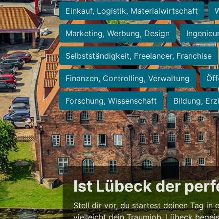
Einkauf, Logistik, Materialwirtschaft
W
Marketing, Werbung, Design
Ingenieu
Selbstständigkeit, Freelancer, Franchise
Finanzen, Controlling, Verwaltung
Öff
Forschung, Wissenschaft
Bildung, Erz
Ist Lübeck der per
Stell dir vor, du startest deinen Tag in
vielleicht dein Traumjob. Lübeck begei