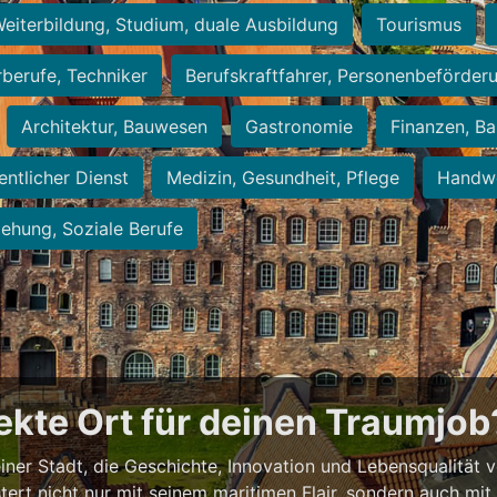
eiterbildung, Studium, duale Ausbildung
Tourismus
rberufe, Techniker
Berufskraftfahrer, Personenbeförder
Architektur, Bauwesen
Gastronomie
Finanzen, Ba
entlicher Dienst
Medizin, Gesundheit, Pflege
Handwe
iehung, Soziale Berufe
fekte Ort für deinen Traumjob
 einer Stadt, die Geschichte, Innovation und Lebensqualität 
stert nicht nur mit seinem maritimen Flair, sondern auch mi