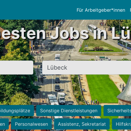
Für Arbeitgeber*innen
besten Jobs in L
Ort, Stadt
ildungsplätze
Sonstige Dienstleistungen
Sicherheit
ten
Personalwesen
Assistenz, Sekretariat
Hilfsk