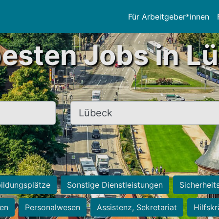
Für Arbeitgeber*innen
besten Jobs in L
Ort, Stadt
ildungsplätze
Sonstige Dienstleistungen
Sicherheit
ten
Personalwesen
Assistenz, Sekretariat
Hilfsk