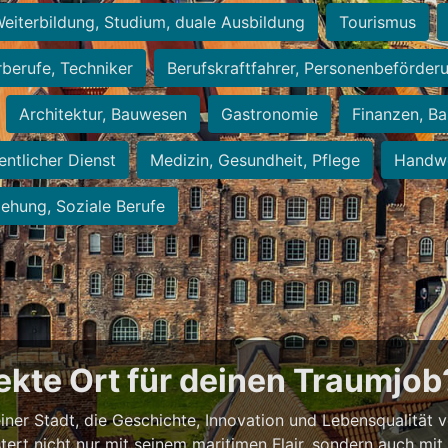
eiterbildung, Studium, duale Ausbildung
Tourismus
rberufe, Techniker
Berufskraftfahrer, Personenbeförder
Architektur, Bauwesen
Gastronomie
Finanzen, Ba
entlicher Dienst
Medizin, Gesundheit, Pflege
Handwe
iehung, Soziale Berufe
fekte Ort für deinen Traumjob
 einer Stadt, die Geschichte, Innovation und Lebensqualität 
stert nicht nur mit seinem maritimen Flair, sondern auch mi