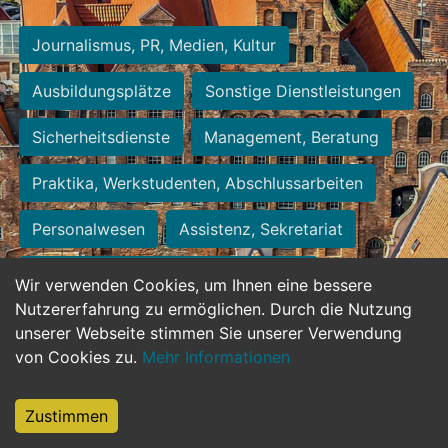
Journalismus, PR, Medien, Kultur
Ausbildungsplätze
Sonstige Dienstleistungen
Sicherheitsdienste
Management, Beratung
Praktika, Werkstudenten, Abschlussarbeiten
Personalwesen
Assistenz, Sekretariat
Hilfskräfte, Aushilfs- und Nebenjobs
Wir verwenden Cookies, um Ihnen eine bessere
Nutzererfahrung zu ermöglichen. Durch die Nutzung
Einkauf, Logistik, Materialwirtschaft
unserer Webseite stimmen Sie unserer Verwendung
von Cookies zu.
Mehr Informationen
Weiterbildung, Studium, duale Ausbildung
Tourismus
Rechtswesen
IT, Software
Zustimmen