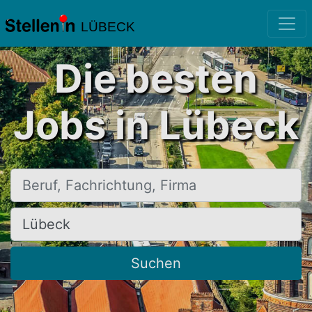
LÜBECK
Die besten
Jobs in Lübeck
Beruf, Fachrichtung, Firma
Ort, Stadt
Suchen