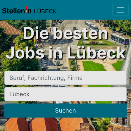
LÜBECK
Die besten
Jobs in Lübeck
Beruf, Fachrichtung, Firma
Ort, Stadt
Suchen