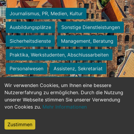
Journalismus, PR, Medien, Kultur
Ausbildungsplätze
Sonstige Dienstleistungen
Sicherheitsdienste
Management, Beratung
Praktika, Werkstudenten, Abschlussarbeiten
Personalwesen
Assistenz, Sekretariat
Hilfskräfte, Aushilfs- und Nebenjobs
Wir verwenden Cookies, um Ihnen eine bessere
Nutzererfahrung zu ermöglichen. Durch die Nutzung
Einkauf, Logistik, Materialwirtschaft
unserer Webseite stimmen Sie unserer Verwendung
von Cookies zu.
Mehr Informationen
Weiterbildung, Studium, duale Ausbildung
Tourismus
Rechtswesen
IT, Software
Zustimmen