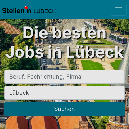
LÜBECK
Die besten
Jobs in Lübeck
Beruf, Fachrichtung, Firma
Ort, Stadt
Suchen