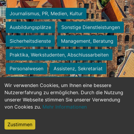
Journalismus, PR, Medien, Kultur
Ausbildungsplätze
Sonstige Dienstleistungen
Sicherheitsdienste
Management, Beratung
Praktika, Werkstudenten, Abschlussarbeiten
Personalwesen
Assistenz, Sekretariat
Hilfskräfte, Aushilfs- und Nebenjobs
Wir verwenden Cookies, um Ihnen eine bessere
Nutzererfahrung zu ermöglichen. Durch die Nutzung
Einkauf, Logistik, Materialwirtschaft
unserer Webseite stimmen Sie unserer Verwendung
von Cookies zu.
Mehr Informationen
Weiterbildung, Studium, duale Ausbildung
Tourismus
Rechtswesen
IT, Software
Zustimmen