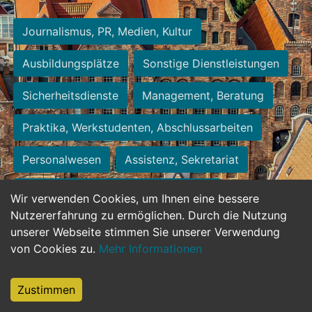
Journalismus, PR, Medien, Kultur
Ausbildungsplätze
Sonstige Dienstleistungen
Sicherheitsdienste
Management, Beratung
Praktika, Werkstudenten, Abschlussarbeiten
Personalwesen
Assistenz, Sekretariat
Hilfskräfte, Aushilfs- und Nebenjobs
Wir verwenden Cookies, um Ihnen eine bessere
Nutzererfahrung zu ermöglichen. Durch die Nutzung
Einkauf, Logistik, Materialwirtschaft
unserer Webseite stimmen Sie unserer Verwendung
von Cookies zu.
Mehr Informationen
Weiterbildung, Studium, duale Ausbildung
Tourismus
Rechtswesen
IT, Software
Zustimmen