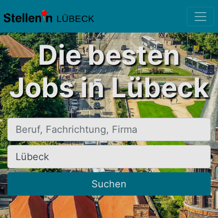
LÜBECK
Die besten
Jobs in Lübeck
Beruf, Fachrichtung, Firma
Ort, Stadt
Suchen