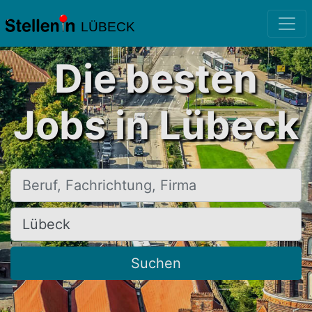
LÜBECK
Die besten
Jobs in Lübeck
Beruf, Fachrichtung, Firma
Ort, Stadt
Suchen