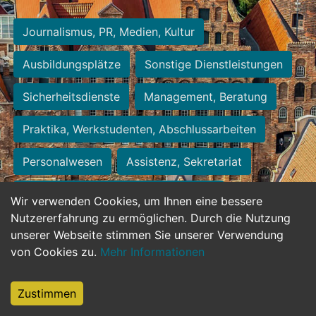
Journalismus, PR, Medien, Kultur
Ausbildungsplätze
Sonstige Dienstleistungen
Sicherheitsdienste
Management, Beratung
Praktika, Werkstudenten, Abschlussarbeiten
Personalwesen
Assistenz, Sekretariat
Hilfskräfte, Aushilfs- und Nebenjobs
Wir verwenden Cookies, um Ihnen eine bessere
Nutzererfahrung zu ermöglichen. Durch die Nutzung
Einkauf, Logistik, Materialwirtschaft
unserer Webseite stimmen Sie unserer Verwendung
von Cookies zu.
Mehr Informationen
Weiterbildung, Studium, duale Ausbildung
Tourismus
Rechtswesen
IT, Software
Zustimmen