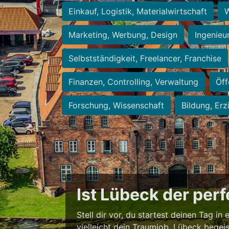
Einkauf, Logistik, Materialwirtschaft
W
Marketing, Werbung, Design
Ingenieu
Selbstständigkeit, Freelancer, Franchise
Finanzen, Controlling, Verwaltung
Öff
Forschung, Wissenschaft
Bildung, Erz
Ist Lübeck der per
Stell dir vor, du startest deinen Tag in
vielleicht dein Traumjob. Lübeck begei