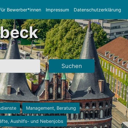
Für Bewerber*innen
Impressum
Datenschutzerklärung
übeck
Suchen
sdienste
Management, Beratung
räfte, Aushilfs- und Nebenjobs