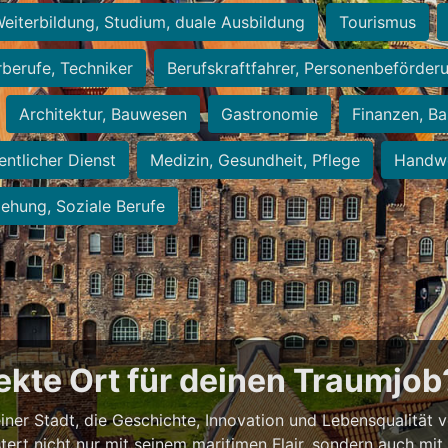
eiterbildung, Studium, duale Ausbildung
Tourismus
rberufe, Techniker
Berufskraftfahrer, Personenbeförder
Architektur, Bauwesen
Gastronomie
Finanzen, Ba
entlicher Dienst
Medizin, Gesundheit, Pflege
Handwe
iehung, Soziale Berufe
fekte Ort für deinen Traumjob
 einer Stadt, die Geschichte, Innovation und Lebensqualität 
stert nicht nur mit seinem maritimen Flair, sondern auch mi