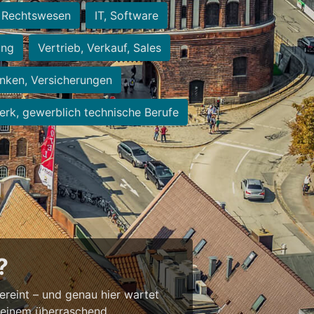
Rechtswesen
IT, Software
ung
Vertrieb, Verkauf, Sales
nken, Versicherungen
rk, gewerblich technische Berufe
?
vereint – und genau hier wartet
t einem überraschend