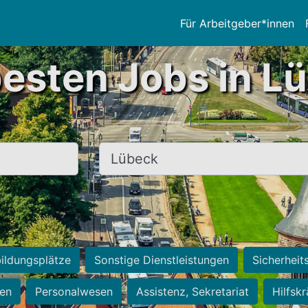
Für Arbeitgeber*innen
besten Jobs in L
Ort, Stadt
ildungsplätze
Sonstige Dienstleistungen
Sicherheit
ten
Personalwesen
Assistenz, Sekretariat
Hilfsk