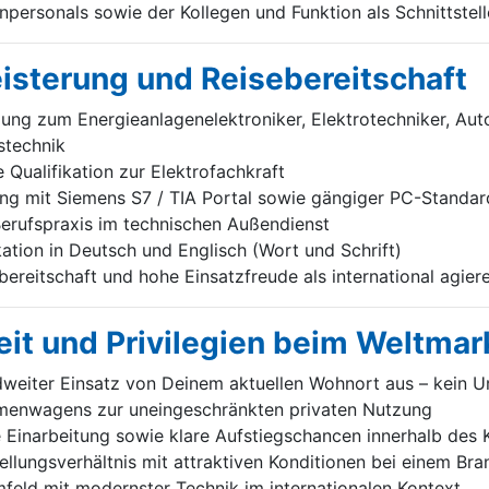
personals sowie der Kollegen und Funktion als Schnittstell
eisterung und Reisebereitschaft
ng zum Energieanlagenelektroniker, Elektrotechniker, Aut
stechnik
Qualifikation zur Elektrofachkraft
g mit Siemens S7 / TIA Portal sowie gängiger PC-Standa
erufspraxis im technischen Außendienst
tion in Deutsch und Englisch (Wort und Schrift)
ereitschaft und hohe Einsatzfreude als international agie
it und Privilegien beim Weltmar
weiter Einsatz von Deinem aktuellen Wohnort aus – kein U
irmenwagens zur uneingeschränkten privaten Nutzung
e Einarbeitung sowie klare Aufstiegschancen innerhalb des
tellungsverhältnis mit attraktiven Konditionen bei einem Br
feld mit modernster Technik im internationalen Kontext