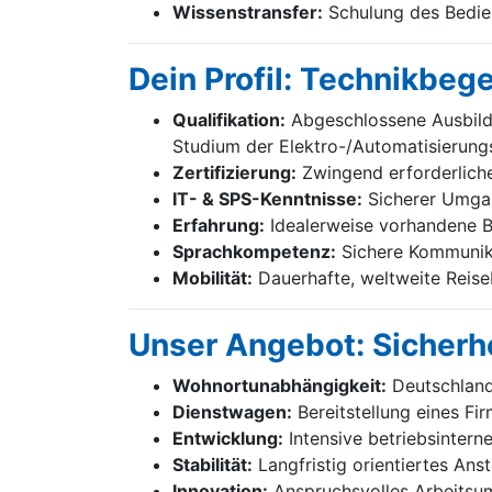
Wissenstransfer:
Schulung des Bedien
Dein Profil: Technikbeg
Qualifikation:
Abgeschlossene Ausbildu
Studium der Elektro-/Automatisierung
Zertifizierung:
Zwingend erforderliche 
IT- & SPS-Kenntnisse:
Sicherer Umgan
Erfahrung:
Idealerweise vorhandene B
Sprachkompetenz:
Sichere Kommunika
Mobilität:
Dauerhafte, weltweite Reiseb
Unser Angebot: Sicherhe
Wohnortunabhängigkeit:
Deutschland
Dienstwagen:
Bereitstellung eines F
Entwicklung:
Intensive betriebsintern
Stabilität:
Langfristig orientiertes Ans
Innovation:
Anspruchsvolles Arbeitsum