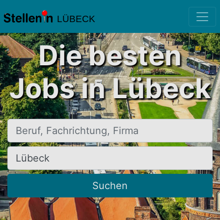
LÜBECK
Die besten
Jobs in Lübeck
Beruf, Fachrichtung, Firma
Ort, Stadt
Suchen