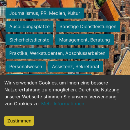
Journalismus, PR, Medien, Kultur
Ausbildungsplätze
Sonstige Dienstleistungen
Sicherheitsdienste
Management, Beratung
Praktika, Werkstudenten, Abschlussarbeiten
Personalwesen
Assistenz, Sekretariat
Hilfskräfte, Aushilfs- und Nebenjobs
Wir verwenden Cookies, um Ihnen eine bessere
Nutzererfahrung zu ermöglichen. Durch die Nutzung
Einkauf, Logistik, Materialwirtschaft
unserer Webseite stimmen Sie unserer Verwendung
von Cookies zu.
Mehr Informationen
Weiterbildung, Studium, duale Ausbildung
Tourismus
Rechtswesen
IT, Software
Zustimmen