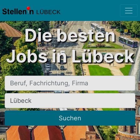
LÜBECK
Die besten
Jobs in Lübeck
Beruf, Fachrichtung, Firma
Ort, Stadt
Suchen