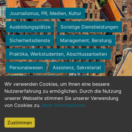
Journalismus, PR, Medien, Kultur
Ausbildungsplätze
Sonstige Dienstleistungen
Sicherheitsdienste
Management, Beratung
Praktika, Werkstudenten, Abschlussarbeiten
Personalwesen
Assistenz, Sekretariat
Hilfskräfte, Aushilfs- und Nebenjobs
Wir verwenden Cookies, um Ihnen eine bessere
Nutzererfahrung zu ermöglichen. Durch die Nutzung
Einkauf, Logistik, Materialwirtschaft
unserer Webseite stimmen Sie unserer Verwendung
von Cookies zu.
Mehr Informationen
Weiterbildung, Studium, duale Ausbildung
Tourismus
Rechtswesen
IT, Software
Zustimmen