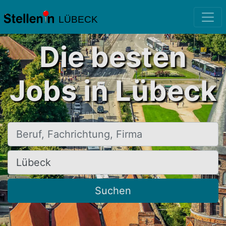
LÜBECK
Die besten
Jobs in Lübeck
Beruf, Fachrichtung, Firma
Ort, Stadt
Suchen