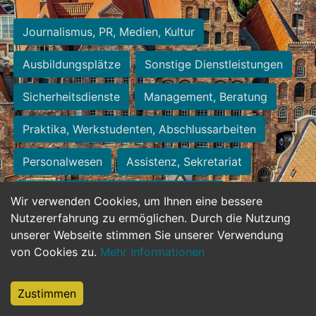
Journalismus, PR, Medien, Kultur
Ausbildungsplätze
Sonstige Dienstleistungen
Sicherheitsdienste
Management, Beratung
Praktika, Werkstudenten, Abschlussarbeiten
Personalwesen
Assistenz, Sekretariat
Hilfskräfte, Aushilfs- und Nebenjobs
Wir verwenden Cookies, um Ihnen eine bessere
Nutzererfahrung zu ermöglichen. Durch die Nutzung
Einkauf, Logistik, Materialwirtschaft
unserer Webseite stimmen Sie unserer Verwendung
von Cookies zu.
Mehr Informationen
Weiterbildung, Studium, duale Ausbildung
Tourismus
Rechtswesen
IT, Software
Zustimmen