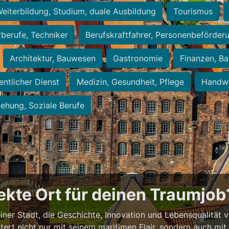
eiterbildung, Studium, duale Ausbildung
Tourismus
rberufe, Techniker
Berufskraftfahrer, Personenbeförder
Architektur, Bauwesen
Gastronomie
Finanzen, Ba
entlicher Dienst
Medizin, Gesundheit, Pflege
Handwe
iehung, Soziale Berufe
fekte Ort für deinen Traumjob
 einer Stadt, die Geschichte, Innovation und Lebensqualität 
stert nicht nur mit seinem maritimen Flair, sondern auch mi