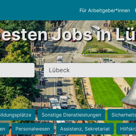
Für Arbeitgeber*innen
besten Jobs in L
Ort, Stadt
ildungsplätze
Sonstige Dienstleistungen
Sicherheit
ten
Personalwesen
Assistenz, Sekretariat
Hilfsk