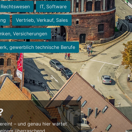
Rechtswesen
IT, Software
ung
Vertrieb, Verkauf, Sales
nken, Versicherungen
rk, gewerblich technische Berufe
?
vereint – und genau hier wartet
t einem überraschend