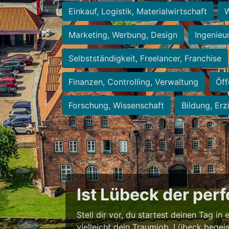
Einkauf, Logistik, Materialwirtschaft
W
Marketing, Werbung, Design
Ingenieu
Selbstständigkeit, Freelancer, Franchise
Finanzen, Controlling, Verwaltung
Öff
Forschung, Wissenschaft
Bildung, Erz
Ist Lübeck der per
Stell dir vor, du startest deinen Tag in
vielleicht dein Traumjob. Lübeck begei