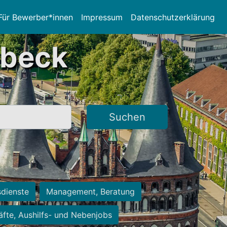
Für Bewerber*innen
Impressum
Datenschutzerklärung
übeck
Suchen
sdienste
Management, Beratung
räfte, Aushilfs- und Nebenjobs